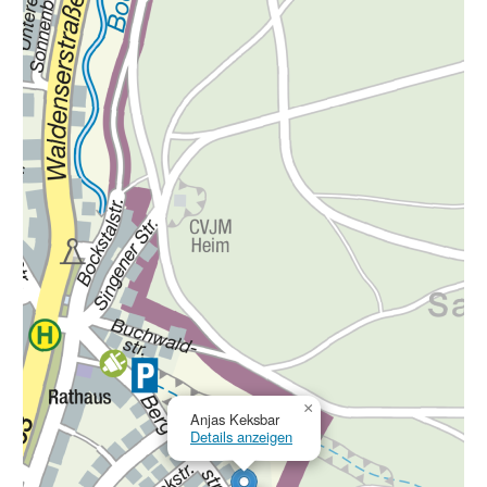
×
Anjas Keksbar
Details anzeigen