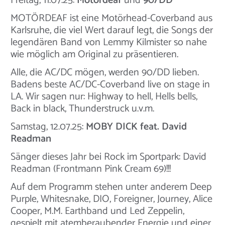
Freitag, 11.07.25:
Motördeaf
und
90/DD
MOTÖRDEAF ist eine Motörhead-Coverband aus
Karlsruhe, die viel Wert darauf legt, die Songs der
legendären Band von Lemmy Kilmister so nahe
wie möglich am Original zu präsentieren.
Alle, die AC/DC mögen, werden 90/DD lieben.
Badens beste AC/DC-Coverband live on stage in
LA. Wir sagen nur: Highway to hell, Hells bells,
Back in black, Thunderstruck u.v.m.
Samstag, 12.07.25:
MOBY DICK feat. David
Readman
Sänger dieses Jahr bei Rock im Sportpark: David
Readman (Frontmann Pink Cream 69)!!!
Auf dem Programm stehen unter anderem Deep
Purple, Whitesnake, DIO, Foreigner, Journey, Alice
Cooper, M.M. Earthband und Led Zeppelin,
gespielt mit atemberaubender Energie und einer