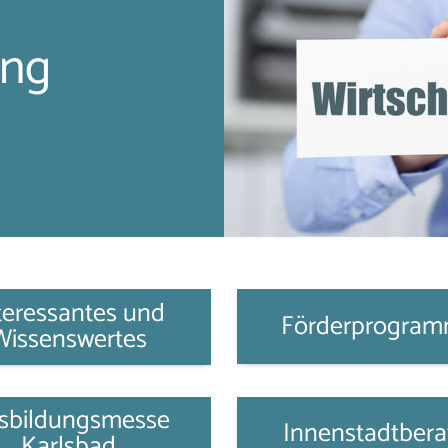
ung
teressantes und
Förderprogra
Wissenswertes
sbildungsmesse
Innenstadtbera
Karlsbad