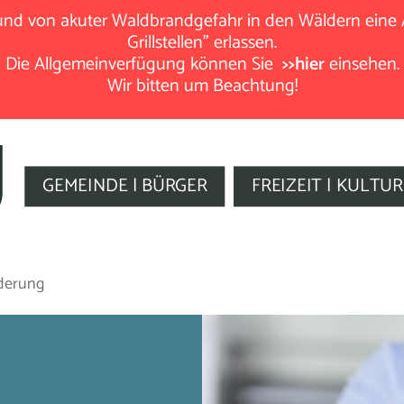
rund von akuter Waldbrandgefahr in den Wäldern eine
Grillstellen" erlassen.
Die Allgemeinverfügung können Sie
>>hier
einsehen.
Wir bitten um Beachtung!
GEMEINDE | BÜRGER
FREIZEIT | KULTUR
rderung