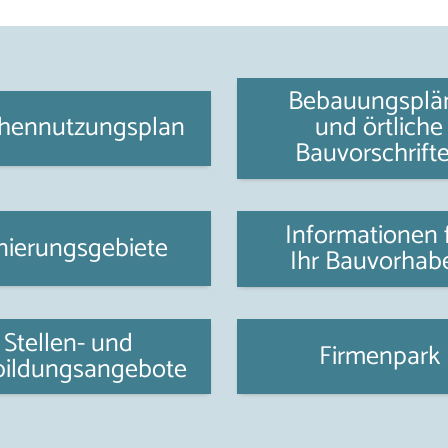
Bebauungsplä
chennutzungsplan
und örtliche
Bauvorschrift
Informationen 
nierungsgebiete
Ihr Bauvorhab
Stellen- und
Firmenpark
bildungsangebote