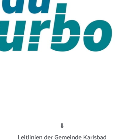
⇓
Leitlinien der Gemeinde Karlsbad