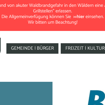
rund von akuter Waldbrandgefahr in den Wäldern eine
Grillstellen" erlassen.
Die Allgemeinverfügung können Sie
>>hier
einsehen.
Wir bitten um Beachtung!
GEMEINDE | BÜRGER
FREIZEIT | KULTUR