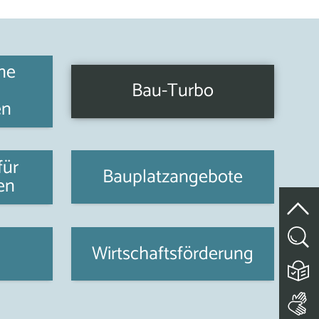
ne
Bau-Turbo
en
für
Bauplatzangebote
en
Wirtschaftsförderung