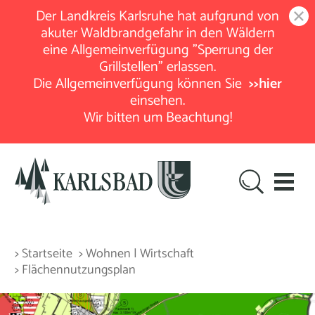
Der Landkreis Karlsruhe hat aufgrund von
akuter Waldbrandgefahr in den Wäldern
eine Allgemeinverfügung "Sperrung der
Grillstellen" erlassen.
Die Allgemeinverfügung können Sie
>>hier
einsehen.
Wir bitten um Beachtung!
> Startseite
> Wohnen | Wirtschaft
> Flächennutzungsplan