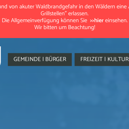
rund von akuter Waldbrandgefahr in den Wäldern eine
Grillstellen" erlassen.
Die Allgemeinverfügung können Sie
>>hier
einsehen.
Wir bitten um Beachtung!
GEMEINDE | BÜRGER
FREIZEIT | KULTUR