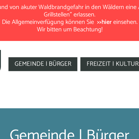
rund von akuter Waldbrandgefahr in den Wäldern eine
Grillstellen" erlassen.
Die Allgemeinverfügung können Sie
>>hier
einsehen.
Wir bitten um Beachtung!
GEMEINDE | BÜRGER
FREIZEIT | KULTUR
Gemeinde | Bürger