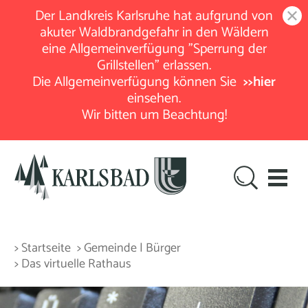
Der Landkreis Karlsruhe hat aufgrund von
akuter Waldbrandgefahr in den Wäldern
eine Allgemeinverfügung "Sperrung der
Grillstellen" erlassen.
Die Allgemeinverfügung können Sie
>>hier
einsehen.
Wir bitten um Beachtung!
> Startseite
> Gemeinde | Bürger
> Das virtuelle Rathaus