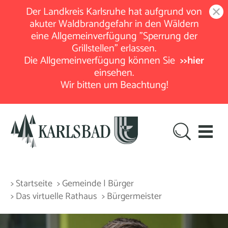
Der Landkreis Karlsruhe hat aufgrund von
akuter Waldbrandgefahr in den Wäldern
eine Allgemeinverfügung "Sperrung der
Grillstellen" erlassen.
Die Allgemeinverfügung können Sie
>>hier
einsehen.
Wir bitten um Beachtung!
> Startseite
> Gemeinde | Bürger
> Das virtuelle Rathaus
> Bürgermeister