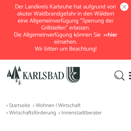
Der Landkreis Karlsruhe hat aufgrund von
akuter Waldbrandgefahr in den Wäldern
eine Allgemeinverfügung "Sperrung der
Grillstellen" erlassen.
Die Allgemeinverfügung können Sie
>>hier
einsehen.
Wir bitten um Beachtung!
> Startseite
> Wohnen | Wirtschaft
> Wirtschaftsförderung
> Innenstadtberater