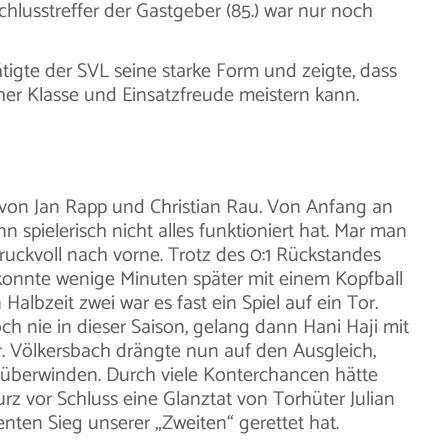
chlusstreffer der Gastgeber (85.) war nur noch
igte der SVL seine starke Form und zeigte, dass
her Klasse und Einsatzfreude meistern kann.
 von Jan Rapp und Christian Rau. Von Anfang an
n spielerisch nicht alles funktioniert hat. Mar man
ruckvoll nach vorne. Trotz des 0:1 Rückstandes
 konnte wenige Minuten später mit einem Kopfball
Halbzeit zwei war es fast ein Spiel auf ein Tor.
ch nie in dieser Saison, gelang dann Hani Haji mit
r. Völkersbach drängte nun auf den Ausgleich,
u überwinden. Durch viele Konterchancen hätte
z vor Schluss eine Glanztat von Torhüter Julian
ten Sieg unserer „Zweiten“ gerettet hat.