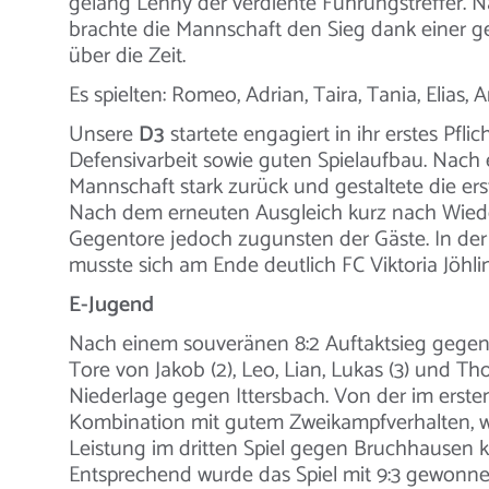
gelang Lenny der verdiente Führungstreffer. 
brachte die Mannschaft den Sieg dank einer 
über die Zeit.
Es spielten: Romeo, Adrian, Taira, Tania, Elias, 
Unsere
D3
startete engagiert in ihr erstes Pfli
Defensivarbeit sowie guten Spielaufbau. Nach
Mannschaft stark zurück und gestaltete die erst
Nach dem erneuten Ausgleich kurz nach Wiedera
Gegentore jedoch zugunsten der Gäste. In der
musste sich am Ende deutlich FC Viktoria Jöhli
E-Jugend
Nach einem souveränen 8:2 Auftaktsieg gege
Tore von Jakob (2), Leo, Lian, Lukas (3) und Th
Niederlage gegen Ittersbach. Von der im erste
Kombination mit gutem Zweikampfverhalten, w
Leistung im dritten Spiel gegen Bruchhausen k
Entsprechend wurde das Spiel mit 9:3 gewonnen. 