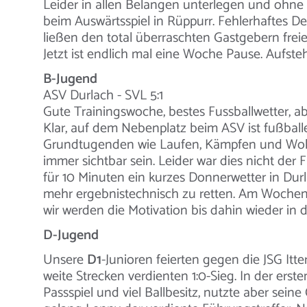
Leider in allen Belangen unterlegen und ohne 
beim Auswärtsspiel in Rüppurr. Fehlerhaftes D
ließen den total überraschten Gastgebern fr
Jetzt ist endlich mal eine Woche Pause. Aufste
B-Jugend
ASV Durlach - SVL 5:1
Gute Trainingswoche, bestes Fussballwetter, ab
Klar, auf dem Nebenplatz beim ASV ist fußballe
Grundtugenden wie Laufen, Kämpfen und Wolle
immer sichtbar sein. Leider war dies nicht der 
für 10 Minuten ein kurzes Donnerwetter in Durla
mehr ergebnistechnisch zu retten. Am Woc
wir werden die Motivation bis dahin wieder in
D-Jugend
Unsere
D1
-Junioren feierten gegen die JSG It
weite Strecken verdienten 1:0-Sieg. In der erst
Passspiel und viel Ballbesitz, nutzte aber sein