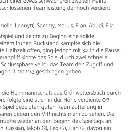
Nach einer etwas schwächeren zweiten Hälfte
geschlossenen Teamleistung dennoch verdient
Amelie, Lenny(1), Sammy, Marius, Fran, Abudi, Elia
chtspiel und zeigte zu Beginn eine solide
 einem frühen Rückstand kämpfte sich die
e Halbzeit offen, ging jedoch mit 3:2 in die Pause.
npfiff kippte das Spiel durch zwei schnelle
 Schlussphase verlor das Team den Zugriff und
ngen II mit 10:3 geschlagen geben.
n die Heimmannschaft aus Grünwettersbach durch
ore folgte eine auch in der Höhe verdiente 0:7
n Spiel gezeigten guten Raumaufteilung in
aren gegen den VfR nichts mehr zu sehen. Die
nüpfte wieder an den Beginn des Spieltags an.
Cassian, Jakob (3), Leo (2), Lian (2, davon ein