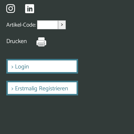
>
Artikel-Code:
Drucken
>
Login
>
Erstmalig Registrieren