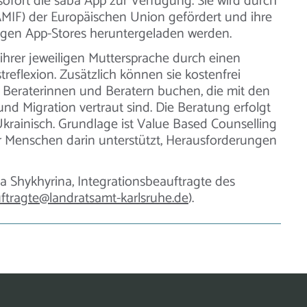
 sofort die saba App zur Verfügung. Sie wird durch
(AMIF) der Europäischen Union gefördert und ihre
gigen App-Stores heruntergeladen werden.
ihrer jeweiligen Muttersprache durch einen
treflexion. Zusätzlich können sie kostenfrei
 Beraterinnen und Beratern buchen, die mit den
nd Migration vertraut sind. Die Beratung erfolgt
d Ukrainisch. Grundlage ist Value Based Counselling
der Menschen darin unterstützt, Herausforderungen
a Shykhyrina, Integrationsbeauftragte des
ftragte@landratsamt-karlsruhe.de
).