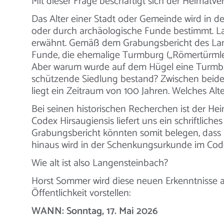
Mit dieser Frage beschäftigt sich der Heimatv
Das Alter einer Stadt oder Gemeinde wird in 
oder durch archäologische Funde bestimmt. La
erwähnt. Gemäß dem Grabungsbericht des La
Funde, die ehemalige Turmburg („Römertürmle“)
Aber warum wurde auf dem Hügel eine Turmburg
schützende Siedlung bestand? Zwischen beid
liegt ein Zeitraum von 100 Jahren. Welches Alter
Bei seinen historischen Recherchen ist der He
Codex Hirsaugiensis liefert uns ein schriftlich
Grabungsbericht könnten somit belegen, dass L
hinaus wird in der Schenkungsurkunde im Cod
Wie alt ist also Langensteinbach?
Horst Sommer wird diese neuen Erkenntnisse 
Öffentlichkeit vorstellen:
WANN: Sonntag, 17. Mai 2026