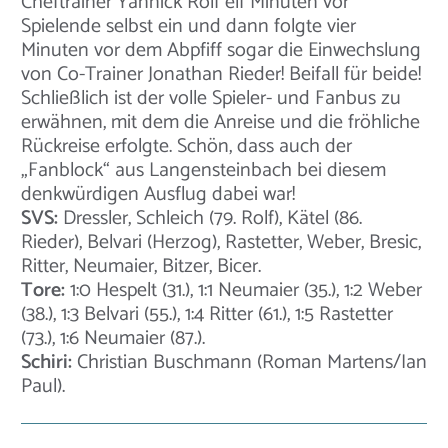
Cheftrainer Yannick Rolf elf Minuten vor
Spielende selbst ein und dann folgte vier
Minuten vor dem Abpfiff sogar die Einwechslung
von Co-Trainer Jonathan Rieder! Beifall für beide!
Schließlich ist der volle Spieler- und Fanbus zu
erwähnen, mit dem die Anreise und die fröhliche
Rückreise erfolgte. Schön, dass auch der
„Fanblock“ aus Langensteinbach bei diesem
denkwürdigen Ausflug dabei war!
SVS:
Dressler, Schleich (79. Rolf), Kätel (86.
Rieder), Belvari (Herzog), Rastetter, Weber, Bresic,
Ritter, Neumaier, Bitzer, Bicer.
Tore:
1:0 Hespelt (31.), 1:1 Neumaier (35.), 1:2 Weber
(38.), 1:3 Belvari (55.), 1:4 Ritter (61.), 1:5 Rastetter
(73.), 1:6 Neumaier (87.).
Schiri:
Christian Buschmann (Roman Martens/Ian
Paul).