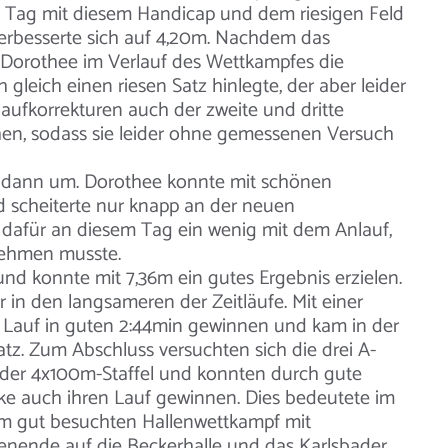
m Tag mit diesem Handicap und dem riesigen Feld
verbesserte sich auf 4,20m. Nachdem das
i Dorothee im Verlauf des Wettkampfes die
gleich einen riesen Satz hinlegte, der aber leider
laufkorrekturen auch der zweite und dritte
en, sodass sie leider ohne gemessenen Versuch
 dann um. Dorothee konnte mit schönen
d scheiterte nur knapp an der neuen
 dafür an diesem Tag ein wenig mit dem Anlauf,
nehmen musste.
und konnte mit 7,36m ein gutes Ergebnis erzielen.
 in den langsameren der Zeitläufe. Mit einer
n Lauf in guten 2:44min gewinnen und kam in der
z. Zum Abschluss versuchten sich die drei A-
n der 4x100m-Staffel und konnten durch gute
ke auch ihren Lauf gewinnen. Dies bedeutete im
em gut besuchten Hallenwettkampf mit
nende auf die Beckerhalle und das Karlsbader