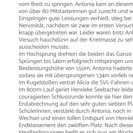
vom Brett zu springen. Antonia kam an diese
von über 80 Mitstarterinnen gut zurecht und 
Einspringen gute Leistungen verhieß, stieg be
Nervosität, nachdem sie zwar im ersten Versuch 
knapp übergetreten war. Leider waren trotz An
Versuch hauchdünn auf der Knetmasse zu seh
ausscheiden musste.
Im Hochsprung drehten die beiden das Ganze
Sprüngen bis 1,46m erfolgreich mitspringen un
Bestleistungshöhe von 1,50m. Antonia haderte
sodass sie mit übersprungenen 1,34m vorlieb 
Im Kugelstoßen vertrat Alicia die SVL-Fahnen 
Im 800m-Lauf geriet Henrieke Seebacher leider
couragierten Schlussrunde konnte sie hier de
Endabrechnung auf den sehr guten siebten Plat
Schülerinnen, verstärkt durch Antonia, noch i
Wechsel und einen tollen Endspurt von Henrie
Endklassement den zwölften Platz. Nach dies
Idealbedingungen heißt es sich nun am Woche