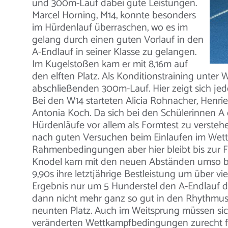
und 300m-Lauf dabei gute Leistungen.
Marcel Horning, M14, konnte besonders
im Hürdenlauf überraschen, wo es im
gelang durch einen guten Vorlauf in den
A-Endlauf in seiner Klasse zu gelangen.
Im Kugelstoßen kam er mit 8,16m auf
den elften Platz. Als Konditionstraining unt
abschließenden 300m-Lauf. Hier zeigt sich je
Bei den W14 starteten Alicia Rohnacher, Henr
Antonia Koch. Da sich bei den Schülerinnen A
Hürdenläufe vor allem als Formtest zu versteh
nach guten Versuchen beim Einlaufen im Wet
Rahmenbedingungen aber hier bleibt bis zur Fr
Knodel kam mit den neuen Abständen umso bess
9,90s ihre letztjährige Bestleistung um über v
Ergebnis nur um 5 Hunderstel den A-Endlauf de
dann nicht mehr ganz so gut in den Rhythmus
neunten Platz. Auch im Weitsprung müssen sich
veränderten Wettkampfbedingungen zurecht fi