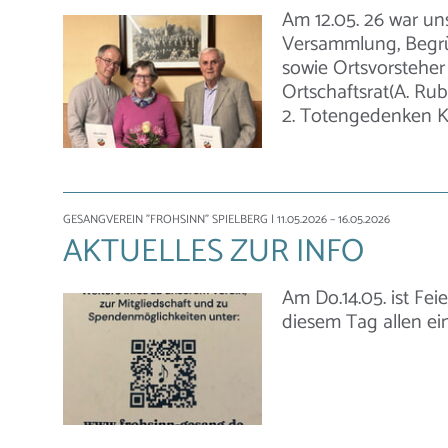
Am 12.05. 26 war un
Versammlung, Begr
sowie Ortsvorsteher 
Ortschaftsrat(A. Ruba
2. Totengedenken Ka
GESANGVEREIN "FROHSINN" SPIELBERG
| 11.05.2026 – 16.05.2026
AKTUELLES ZUR INFO
Am Do.14.05. ist Fe
diesem Tag allen ei