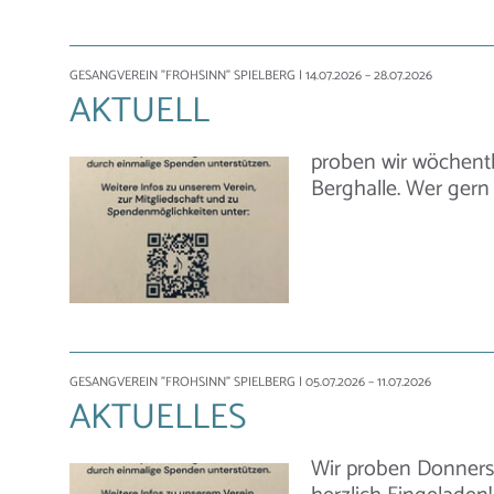
GESANGVEREIN "FROHSINN" SPIELBERG
| 14.07.2026 – 28.07.2026
AKTUELL
proben wir wöchentl
Berghalle. Wer gern 
GESANGVEREIN "FROHSINN" SPIELBERG
| 05.07.2026 – 11.07.2026
AKTUELLES
Wir proben Donnerst