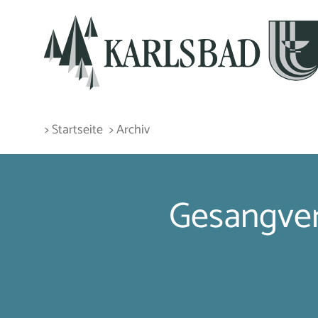
> Startseite
> Archiv
Gesangvere