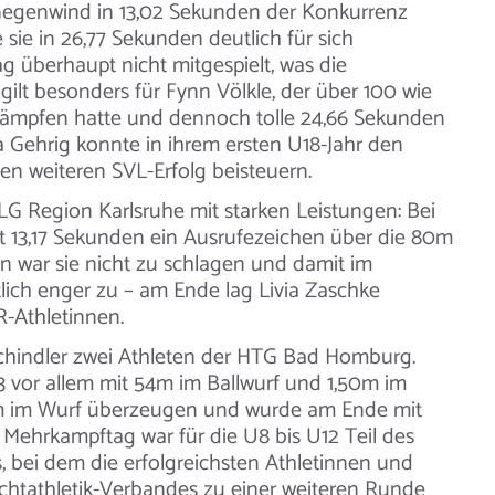
s Gegenwind in 13,02 Sekunden der Konkurrenz
 sie in 26,77 Sekunden deutlich für sich
g überhaupt nicht mitgespielt, was die
ilt besonders für Fynn Völkle, der über 100 wie
kämpfen hatte und dennoch tolle 24,66 Sekunden
a Gehrig konnte in ihrem ersten U18-Jahr den
en weiteren SVL-Erfolg beisteuern.
 Region Karlsruhe mit starken Leistungen: Bei
t 13,17 Sekunden ein Ausrufezeichen über die 80m
n war sie nicht zu schlagen und damit im
tlich enger zu – am Ende lag Livia Zaschke
R-Athletinnen.
chindler zwei Athleten der HTG Bad Homburg.
3 vor allem mit 54m im Ballwurf und 1,50m im
0m im Wurf überzeugen und wurde am Ende mit
Mehrkampftag war für die U8 bis U12 Teil des
 bei dem die erfolgreichsten Athletinnen und
chtathletik-Verbandes zu einer weiteren Runde