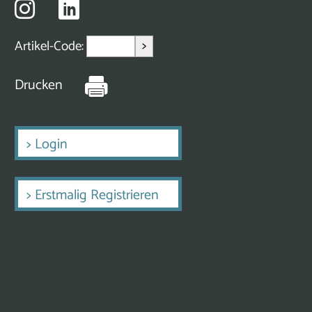
>
Artikel-Code:
Drucken
>
Login
>
Erstmalig Registrieren