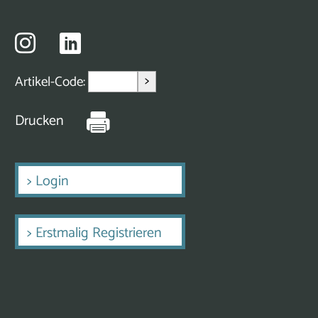
>
Artikel-Code:
Drucken
>
Login
>
Erstmalig Registrieren