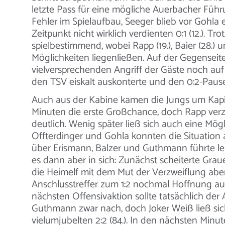
letzte Pass für eine mögliche Auerbacher Führ
Fehler im Spielaufbau, Seeger blieb vor Gohla 
Zeitpunkt nicht wirklich verdienten 0:1 (12.). T
spielbestimmend, wobei Rapp (19.), Baier (28.) 
Möglichkeiten liegenließen. Auf der Gegenseit
vielversprechenden Angriff der Gäste noch auf
den TSV eiskalt auskonterte und den 0:2-Pausen
Auch aus der Kabine kamen die Jungs um Kapitä
Minuten die erste Großchance, doch Rapp ver
deutlich. Wenig später ließ sich auch eine Mögl
Offterdinger und Gohla konnten die Situation al
über Erismann, Balzer und Guthmann führte leid
es dann aber in sich: Zunächst scheiterte Graue
die Heimelf mit dem Mut der Verzweiflung abe
Anschlusstreffer zum 1:2 nochmal Hoffnung au
nächsten Offensivaktion sollte tatsächlich der 
Guthmann zwar nach, doch Joker Weiß ließ sic
vielumjubelten 2:2 (84.). In den nächsten Minu