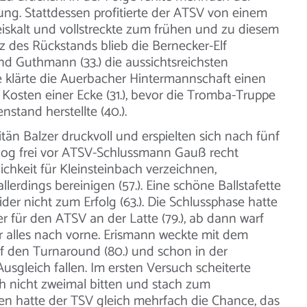
ung. Stattdessen profitierte der ATSV von einem
eiskalt und vollstreckte zum frühen und zu diesem
rotz des Rückstands blieb die Bernecker-Elf
und Guthmann (33.) die aussichtsreichsten
e klärte die Auerbacher Hintermannschaft einen
 Kosten einer Ecke (31.), bevor die Tromba-Truppe
stand herstellte (40.).
n Balzer druckvoll und erspielten sich nach fünf
zog frei vor ATSV-Schlussmann Gauß recht
ichkeit für Kleinsteinbach verzeichnen,
lerdings bereinigen (57.). Eine schöne Ballstafette
er nicht zum Erfolg (63.). Die Schlussphase hatte
r für den ATSV an der Latte (79.), ab dann warf
r alles nach vorne. Erismann weckte mit dem
f den Turnaround (80.) und schon in der
Ausgleich fallen. Im ersten Versuch scheiterte
h nicht zweimal bitten und stach zum
ten hatte der TSV gleich mehrfach die Chance, das