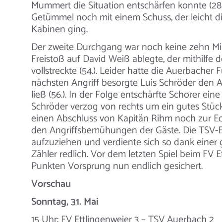
Mummert die Situation entschärfen konnte (28.
Getümmel noch mit einem Schuss, der leicht die 
Kabinen ging.
Der zweite Durchgang war noch keine zehn Minu
Freistoß auf David Weiß ablegte, der mithilfe 
vollstreckte (54.). Leider hatte die Auerbache
nächsten Angriff besorgte Luis Schröder den A
ließ (56.). In der Folge entschärfte Schorer eine
Schröder verzog von rechts um ein gutes Stück (
einen Abschluss von Kapitän Rihm noch zur Eck
den Angriffsbemühungen der Gäste. Die TSV-El
aufzuziehen und verdiente sich so dank einer
Zähler redlich. Vor dem letzten Spiel beim FV Et
Punkten Vorsprung nun endlich gesichert.
Vorschau
Sonntag, 31. Mai
15 Uhr: FV Ettlingenweier 3 – TSV Auerbach 2