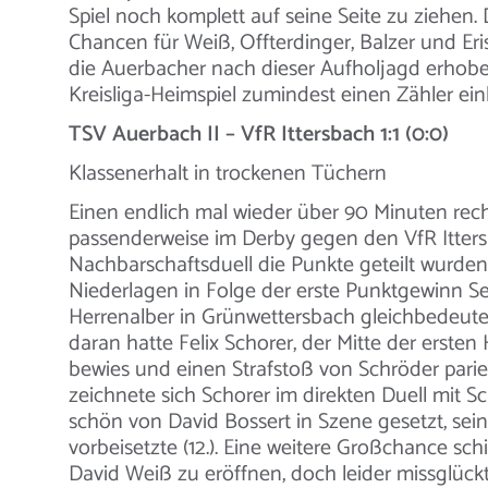
Spiel noch komplett auf seine Seite zu ziehen.
Chancen für Weiß, Offterdinger, Balzer und Er
die Auerbacher nach dieser Aufholjagd erhobe
Kreisliga-Heimspiel zumindest einen Zähler ei
TSV Auerbach II – VfR Ittersbach 1:1 (0:0)
Klassenerhalt in trockenen Tüchern
Einen endlich mal wieder über 90 Minuten rec
passenderweise im Derby gegen den VfR Itter
Nachbarschaftsduell die Punkte geteilt wurden
Niederlagen in Folge der erste Punktgewinn Se
Herrenalber in Grünwettersbach gleichbedeute
daran hatte Felix Schorer, der Mitte der ersten 
bewies und einen Strafstoß von Schröder parier
zeichnete sich Schorer im direkten Duell mit S
schön von David Bossert in Szene gesetzt, se
vorbeisetzte (12.). Eine weitere Großchance sch
David Weiß zu eröffnen, doch leider missglüc