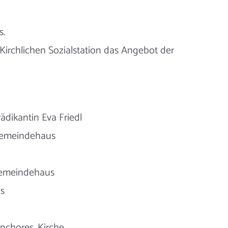
s.
irchlichen Sozialstation das Angebot der
ädikantin Eva Friedl
 Gemeindehaus
 Gemeindehaus
s
nchores, Kirche