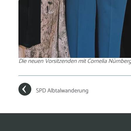
Die neuen Vorsitzenden mit Cornelia Nürnber
SPD Albtalwanderung