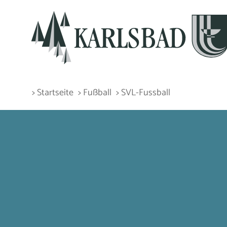
> Startseite
> Fußball
> SVL-Fussball