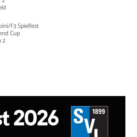
L 2
eld
ini/F3 Spielfest
gend Cup
m 2