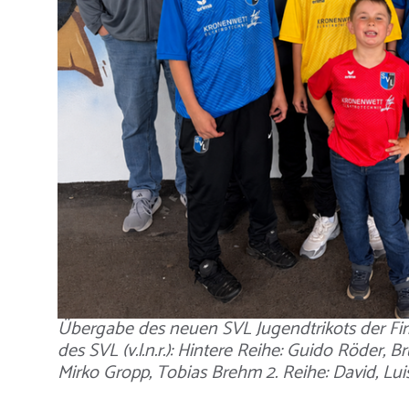
Übergabe des neuen SVL Jugendtrikots der Fir
des SVL (v.l.n.r.): Hintere Reihe: Guido Röder,
Mirko Gropp, Tobias Brehm 2. Reihe: David, Luis,