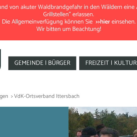
rund von akuter Waldbrandgefahr in den Wäldern eine
Grillstellen" erlassen.
Die Allgemeinverfügung können Sie
>>hier
einsehen.
Wir bitten um Beachtung!
GEMEINDE | BÜRGER
FREIZEIT | KULTUR
ngen
> VdK-Ortsverband Ittersbach