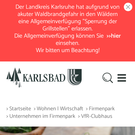
Der Landkreis Karlsruhe hat aufgrund von
akuter Waldbrandgefahr in den Wäldern
eine Allgemeinverfügung "Sperrung der
Grillstellen" erlassen.
Die Allgemeinverfügung können Sie
>>hier
einsehen.
Wir bitten um Beachtung!
> Startseite
> Wohnen | Wirtschaft
> Firmenpark
> Unternehmen im Firmenpark
> VfR-Clubhaus