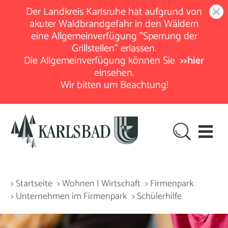
Der Landkreis Karlsruhe hat aufgrund von
akuter Waldbrandgefahr in den Wäldern
eine Allgemeinverfügung "Sperrung der
Grillstellen" erlassen.
Die Allgemeinverfügung können Sie
>>hier
einsehen.
Wir bitten um Beachtung!
> Startseite
> Wohnen | Wirtschaft
> Firmenpark
> Unternehmen im Firmenpark
> Schülerhilfe