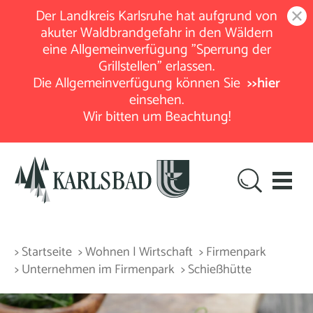
Der Landkreis Karlsruhe hat aufgrund von
akuter Waldbrandgefahr in den Wäldern
eine Allgemeinverfügung "Sperrung der
Grillstellen" erlassen.
Die Allgemeinverfügung können Sie
>>hier
einsehen.
Wir bitten um Beachtung!
> Startseite
> Wohnen | Wirtschaft
> Firmenpark
> Unternehmen im Firmenpark
> Schießhütte