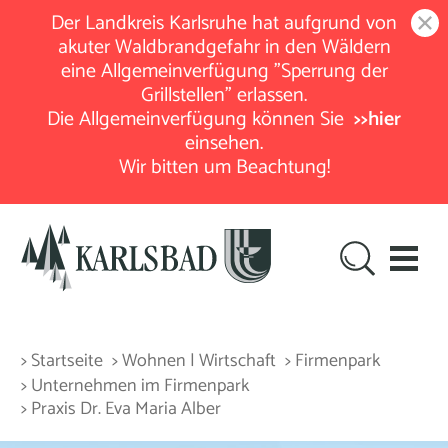
Der Landkreis Karlsruhe hat aufgrund von
akuter Waldbrandgefahr in den Wäldern
eine Allgemeinverfügung "Sperrung der
Grillstellen" erlassen.
Die Allgemeinverfügung können Sie
>>hier
einsehen.
Wir bitten um Beachtung!
> Startseite
> Wohnen | Wirtschaft
> Firmenpark
> Unternehmen im Firmenpark
> Praxis Dr. Eva Maria Alber