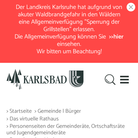
Der Landkreis Karlsruhe hat aufgrund von
akuter Waldbrandgefahr in den Wäldern
eine Allgemeinverfügung "Sperrung der
Grillstellen" erlassen.
Die Allgemeinverfügung können Sie
>>hier
einsehen.
Wir bitten um Beachtung!
> Startseite
> Gemeinde | Bürger
> Das virtuelle Rathaus
> Personenseiten der Gemeinderäte, Ortschaftsräte
und Jugendgemeinderäte