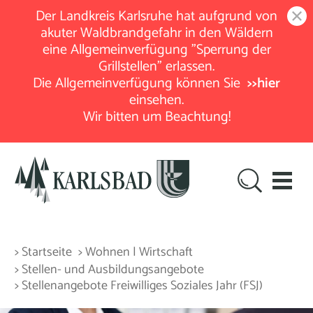
Der Landkreis Karlsruhe hat aufgrund von
akuter Waldbrandgefahr in den Wäldern
eine Allgemeinverfügung "Sperrung der
Grillstellen" erlassen.
Die Allgemeinverfügung können Sie
>>hier
einsehen.
Wir bitten um Beachtung!
> Startseite
> Wohnen | Wirtschaft
> Stellen- und Ausbildungsangebote
> Stellenangebote Freiwilliges Soziales Jahr (FSJ)