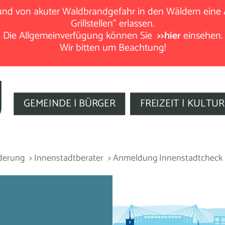
rund von akuter Waldbrandgefahr in den Wäldern eine
Grillstellen" erlassen.
Die Allgemeinverfügung können Sie
>>hier
einsehen.
Wir bitten um Beachtung!
GEMEINDE | BÜRGER
FREIZEIT | KULTUR
rderung
> Innenstadtberater
> Anmeldung Innenstadtcheck