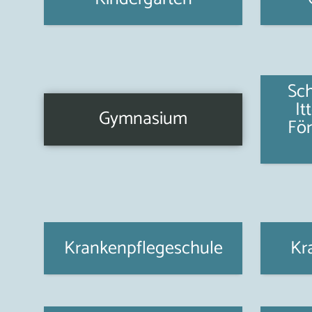
Sc
It
Gymnasium
Fö
Krankenpflegeschule
Kr