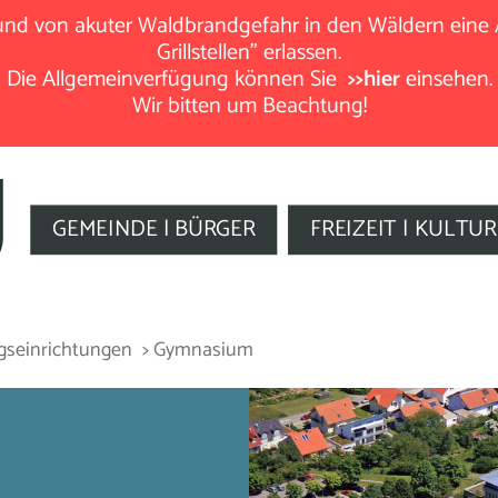
rund von akuter Waldbrandgefahr in den Wäldern eine
Grillstellen" erlassen.
Die Allgemeinverfügung können Sie
>>hier
einsehen.
Wir bitten um Beachtung!
GEMEINDE | BÜRGER
FREIZEIT | KULTUR
gseinrichtungen
> Gymnasium