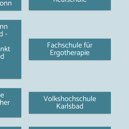
ronn
ann
d -
Fachschule für
nkt
Ergotherapie
nd
le
Volkshochschule
her
Karlsbad