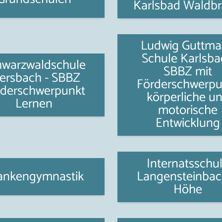
Karlsbad Waldb
Ludwig Guttm
Schule Karlsba
hwarzwaldschule
SBBZ mit
tersbach - SBBZ
Förderschwerpu
rderschwerpunkt
körperliche u
Lernen
motorische
Entwicklung
Internatsschu
ankengymnastik
Langensteinbac
Höhe