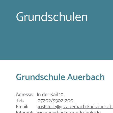
Grundschulen
Grundschule Auerbach
Adresse: In der Kail 10
Tel.: 07202/9302-200
Email:
poststelle@gs-auerbach-karlsbad.sch
Internet:
www.auerbach-grundschule.de