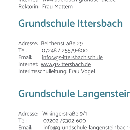
Rektorin: Frau Mattern
Grundschule Ittersbach
Adresse: Belchenstraße 29
Tel.: 07248 / 25579-800
Email:
info@gs-ittersbach.schule
Internet:
www.gs-ittersbach.de
Interimsschulleitung: Frau Vogel
Grundschule Langenstei
Adresse: Wikingerstraße 9/1
Tel.: 07202 /9302-600
Email:
info@grundschule-langensteinbach.