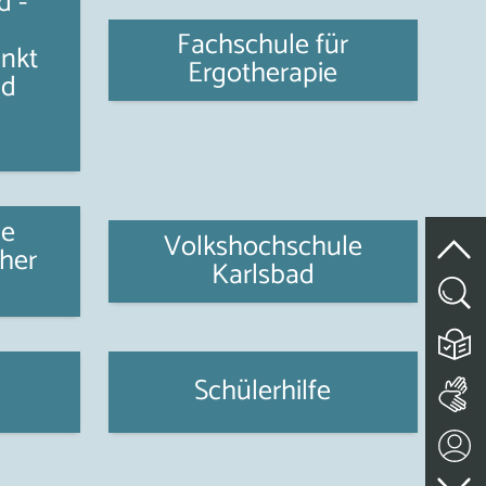
d -
Fachschule für
nkt
Ergotherapie
nd
le
Volkshochschule
her
Karlsbad
Schülerhilfe