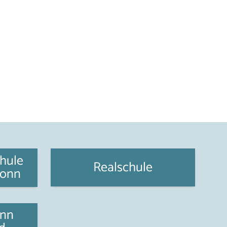
hule
Realschule
ronn
ann