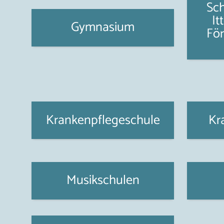
Sc
It
Gymnasium
Fö
Krankenpflegeschule
Kr
Musikschulen