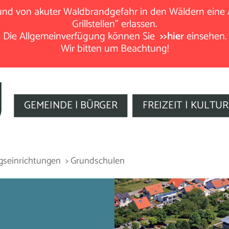
rund von akuter Waldbrandgefahr in den Wäldern eine
Grillstellen" erlassen.
Die Allgemeinverfügung können Sie
>>hier
einsehen.
Wir bitten um Beachtung!
GEMEINDE | BÜRGER
FREIZEIT | KULTUR
gseinrichtungen
> Grundschulen