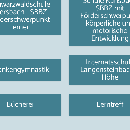
Schule Karlsba
hwarzwaldschule
SBBZ mit
tersbach - SBBZ
Förderschwerpu
rderschwerpunkt
körperliche u
Lernen
motorische
Entwicklung
Internatsschu
ankengymnastik
Langensteinbac
Höhe
Bücherei
Lerntreff