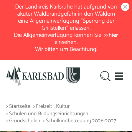
Der Landkreis Karlsruhe hat aufgrund von
akuter Waldbrandgefahr in den Wäldern
eine Allgemeinverfügung "Sperrung der
Grillstellen" erlassen.
Die Allgemeinverfügung können Sie
>>hier
einsehen.
Wir bitten um Beachtung!
> Startseite
> Freizeit | Kultur
> Schulen und Bildungseinrichtungen
> Grundschulen
> Schulkindbetreuung 2026-2027