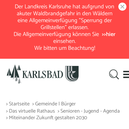
Der Landkreis Karlsruhe hat aufgrund von
akuter Waldbrandgefahr in den Wäldern
eine Allgemeinverfügung "Sperrung der
Grillstellen" erlassen.
Die Allgemeinverfügung können Sie
>>hier
einsehen.
Wir bitten um Beachtung!
> Startseite
> Gemeinde | Bürger
> Das virtuelle Rathaus
> Senioren - Jugend - Agenda
> Miteinander Zukunft gestalten 2030