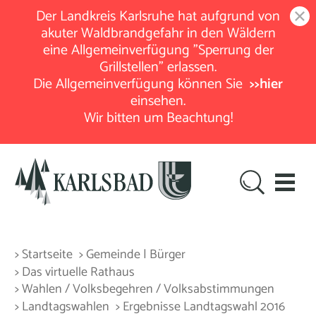
Der Landkreis Karlsruhe hat aufgrund von
akuter Waldbrandgefahr in den Wäldern
eine Allgemeinverfügung "Sperrung der
Grillstellen" erlassen.
Die Allgemeinverfügung können Sie
>>hier
einsehen.
Wir bitten um Beachtung!
> Startseite
> Gemeinde | Bürger
> Das virtuelle Rathaus
> Wahlen / Volksbegehren / Volksabstimmungen
> Landtagswahlen
> Ergebnisse Landtagswahl 2016