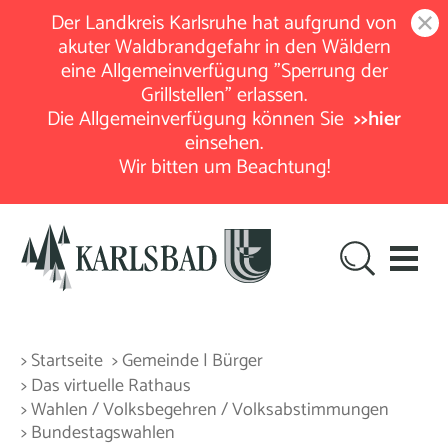
Der Landkreis Karlsruhe hat aufgrund von
akuter Waldbrandgefahr in den Wäldern
eine Allgemeinverfügung "Sperrung der
Grillstellen" erlassen.
Die Allgemeinverfügung können Sie
>>hier
einsehen.
Wir bitten um Beachtung!
> Startseite
> Gemeinde | Bürger
> Das virtuelle Rathaus
> Wahlen / Volksbegehren / Volksabstimmungen
> Bundestagswahlen