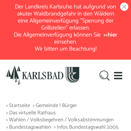
Der Landkreis Karlsruhe hat aufgrund von
akuter Waldbrandgefahr in den Wäldern
eine Allgemeinverfügung "Sperrung der
Grillstellen" erlassen.
Die Allgemeinverfügung können Sie
>>hier
einsehen.
Wir bitten um Beachtung!
> Startseite
> Gemeinde | Bürger
> Das virtuelle Rathaus
> Wahlen / Volksbegehren / Volksabstimmungen
> Bundestagswahlen
> Infos Bundestagswahl 2005