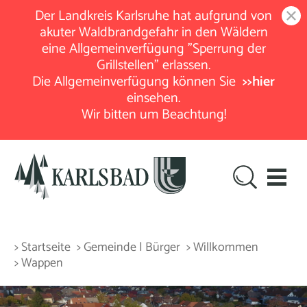
Der Landkreis Karlsruhe hat aufgrund von
akuter Waldbrandgefahr in den Wäldern
eine Allgemeinverfügung "Sperrung der
Grillstellen" erlassen.
Die Allgemeinverfügung können Sie
>>hier
einsehen.
Wir bitten um Beachtung!
> Startseite
> Gemeinde | Bürger
> Willkommen
> Wappen