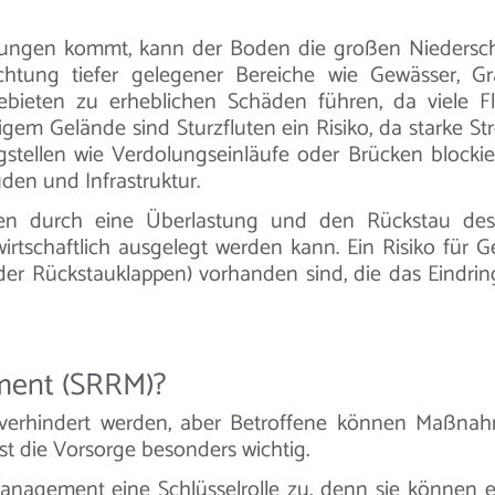
ngen kommt, kann der Boden die großen Niedersch
ichtung tiefer gelegener Bereiche wie Gewässer, G
ten zu erheblichen Schäden führen, da viele Flä
igem Gelände sind Sturzfluten ein Risiko, da starke
Engstellen wie Verdolungseinläufe oder Brücken block
en und Infrastruktur.
en durch eine Überlastung und den Rückstau des 
irtschaftlich ausgelegt werden kann. Ein Risiko für
er Rückstauklappen) vorhanden sind, die das Eindrin
ment (SRRM)?
 verhindert werden, aber Betroffene können Maßna
st die Vorsorge besonders wichtig.
gement eine Schlüsselrolle zu, denn sie können e