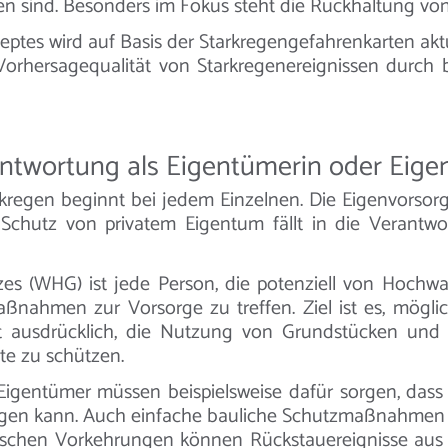
 sind. Besonders im Fokus steht die Rückhaltung vo
es wird auf Basis der Starkregengefahrenkarten aktue
Vorhersagequalität von Starkregenereignissen durch 
rantwortung als Eigentümerin oder Eig
kregen beginnt bei jedem Einzelnen. Die Eigenvorsorge
r Schutz von privatem Eigentum fällt in die Verantw
s (WHG) ist jede Person, die potenziell von Hochwass
nahmen zur Vorsorge zu treffen. Ziel ist es, mög
t ausdrücklich, die Nutzung von Grundstücken un
e zu schützen.
igentümer müssen beispielsweise dafür sorgen, dass W
ingen kann. Auch einfache bauliche Schutzmaßnahmen
chnischen Vorkehrungen können Rückstauereignisse aus