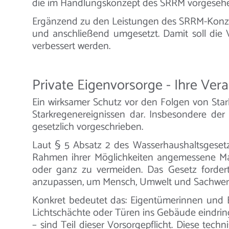
die im Handlungskonzept des SRRM vorgesehen
Ergänzend zu den Leistungen des SRRM-Konzept
und anschließend umgesetzt. Damit soll die 
verbessert werden.
Private Eigenvorsorge - Ihre Ve
Ein wirksamer Schutz vor den Folgen von Star
Starkregenereignissen dar. Insbesondere de
gesetzlich vorgeschrieben.
Laut § 5 Absatz 2 des Wasserhaushaltsgesetze
Rahmen ihrer Möglichkeiten angemessene Maß
oder ganz zu vermeiden. Das Gesetz forder
anzupassen, um Mensch, Umwelt und Sachwert
Konkret bedeutet das: Eigentümerinnen und E
Lichtschächte oder Türen ins Gebäude eindr
– sind Teil dieser Vorsorgepflicht. Diese te