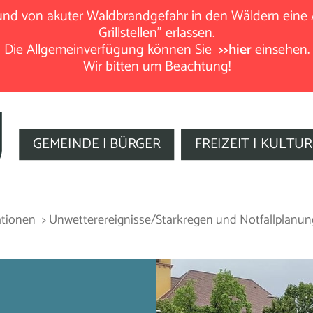
rund von akuter Waldbrandgefahr in den Wäldern eine
Grillstellen" erlassen.
Die Allgemeinverfügung können Sie
>>hier
einsehen.
Wir bitten um Beachtung!
GEMEINDE | BÜRGER
FREIZEIT | KULTUR
ationen
> Unwetterereignisse/Starkregen und Notfallplanu