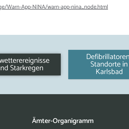
ge/Warn-App-NINA/warn-app-nina_node.html
Defibrillatore
etterereignisse
Standorte in
nd Starkregen
Karlsbad
Ämter-Organigramm