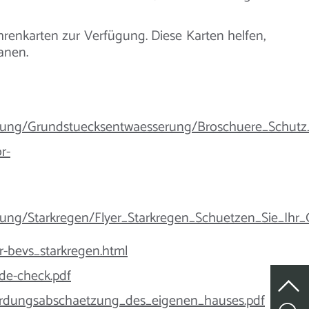
hrenkarten zur Verfügung. Diese Karten helfen,
anen.
rung/Grundstuecksentwaesserung/Broschuere_Schutz_v
r-
rung/Starkregen/Flyer_Starkregen_Schuetzen_Sie_Ih
-bevs_starkregen.html
de-check.pdf
ehrdungsabschaetzung_des_eigenen_hauses.pdf