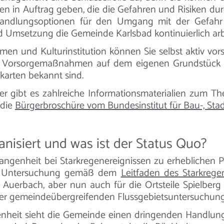
en in Auftrag geben, die die Gefahren und Risiken durc
andlungsoptionen für den Umgang mit der Gefahr z
 Umsetzung die Gemeinde Karlsbad kontinuierlich arb
men und Kulturinstitution können Sie selbst aktiv vo
ie Vorsorgemaßnahmen auf dem eigenen Grundstück 
arten bekannt sind.
 gibt es zahlreiche Informationsmaterialien zum 
 die
Bürgerbroschüre vom Bundesinstitut für Bau-, St
anisiert und was ist der Status Quo?
angenheit bei Starkregenereignissen zu erheblichen 
ne Untersuchung gemäß dem
Leitfaden des Starkreg
 Auerbach, aber nun auch für die Ortsteile Spielberg
 gemeindeübergreifenden Flussgebietsuntersuchung de
enheit sieht die Gemeinde einen dringenden Handl