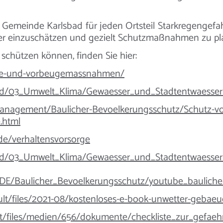
e Gemeinde Karlsbad für jeden Ortsteil Starkregengefa
esser einzuschätzen und gezielt Schutzmaßnahmen zu pl
t schützen können, finden Sie hier:
ekte-und-vorbeugemassnahmen/
load/03_Umwelt_Klima/Gewaesser_und_Stadtentwaesse
anagement/Baulicher-Bevoelkerungsschutz/Schutz-vo
.html
de/verhaltensvorsorge
load/03_Umwelt_Klima/Gewaesser_und_Stadtentwaesse
DE/Baulicher_Bevoelkerungsschutz/youtube_baulicher
ault/files/2021-08/kostenloses-e-book-unwetter-gebaeu
lt/files/medien/656/dokumente/checkliste_zur_gefa