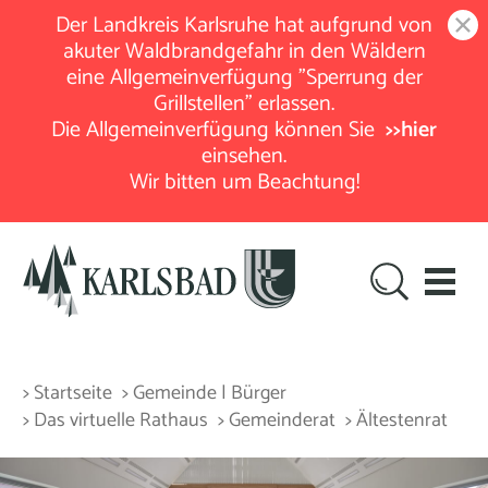
Der Landkreis Karlsruhe hat aufgrund von
akuter Waldbrandgefahr in den Wäldern
eine Allgemeinverfügung "Sperrung der
Grillstellen" erlassen.
Die Allgemeinverfügung können Sie
>>hier
einsehen.
Wir bitten um Beachtung!
> Startseite
> Gemeinde | Bürger
> Das virtuelle Rathaus
> Gemeinderat
> Ältestenrat