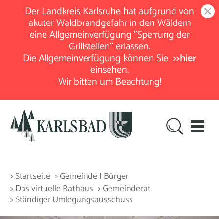
Der Landkreis Karlsruhe hat aufgrund von
akuter Waldbrandgefahr in den Wäldern
eine Allgemeinverfügung "Sperrung der
Grillstellen" erlassen.
Die Allgemeinverfügung können Sie
>>hier
einsehen.
Wir bitten um Beachtung!
> Startseite
> Gemeinde | Bürger
> Das virtuelle Rathaus
> Gemeinderat
> Ständiger Umlegungsausschuss