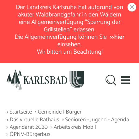
Der Landkreis Karlsruhe hat aufgrund von
akuter Waldbrandgefahr in den Wäldern
eine Allgemeinverfügung "Sperrung der
Grillstellen" erlassen.
Die Allgemeinverfügung können Sie
>>hier
einsehen.
Wir bitten um Beachtung!
> Startseite
> Gemeinde | Bürger
> Das virtuelle Rathaus
> Senioren - Jugend - Agenda
> Agendarat 2020
> Arbeitskreis Mobil
> ÖPNV-Bürgerbus