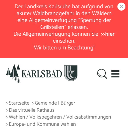
Der Landkreis Karlsruhe hat aufgrund von
akuter Waldbrandgefahr in den Wäldern
eine Allgemeinverfügung "Sperrung der
Grillstellen" erlassen.
Die Allgemeinverfügung können Sie
>>hier
einsehen.
Wir bitten um Beachtung!
> Startseite
> Gemeinde | Bürger
> Das virtuelle Rathaus
> Wahlen / Volksbegehren / Volksabstimmungen
> Europa- und Kommunalwahlen