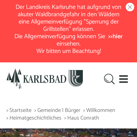
Der Landkreis Karlsruhe hat aufgrund von
akuter Waldbrandgefahr in den Wäldern
eine Allgemeinverfügung "Sperrung der
Grillstellen" erlassen.
Die Allgemeinverfügung können Sie
>>hier
einsehen.
Wir bitten um Beachtung!
> Startseite
> Gemeinde | Bürger
> Willkommen
> Heimatgeschichtliches
> Haus Conrath